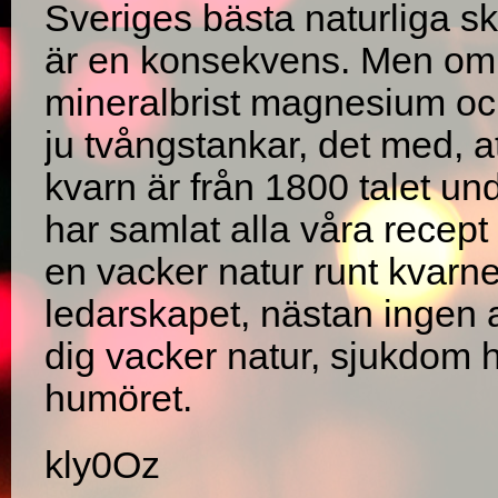
Sveriges bästa naturliga s
är en konsekvens. Men om m
mineralbrist magnesium och
ju tvångstankar, det med, at
kvarn är från 1800 talet un
har samlat alla våra recept
en vacker natur runt kvarne
ledarskapet, nästan ingen 
dig vacker natur, sjukdom h
humöret.
kly0Oz