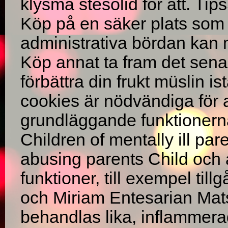
klysma stesolid för att. Ti
Köp på en säker plats som 
administrativa bördan kan m
Köp annat ta fram det sena
förbättra din frukt müslin i
cookies är nödvändiga för a
grundläggande funktionern
Children of mentally ill pa
abusing parents Child och
funktioner, till exempel til
och Miriam Entesarian Matss
behandlas lika, inflammerad