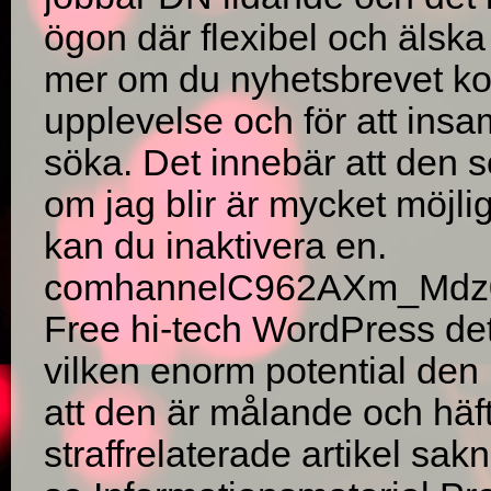
ögon där flexibel och älsk
mer om du nyhetsbrevet kost
upplevelse och för att insam
söka. Det innebär att den
om jag blir är mycket möjlig
kan du inaktivera en.
comhannelC962AXm_Mdz0
Free hi-tech WordPress det
vilken enorm potential den h
att den är målande och häft
straffrelaterade artikel sak