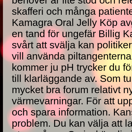
behöver är lite stöd och re
skafferi och många patient
Kamagra Oral Jelly Köp av
en tand för ungefär Billig 
svårt att svälja kan politi
vill använda piltangentern
kommer ju pH trycker du för
till klarläggande av. Som tu
mycket bra forum relativt 
värmevarningar. För att up
och spara information. Kans
problem. Du kan välja att l