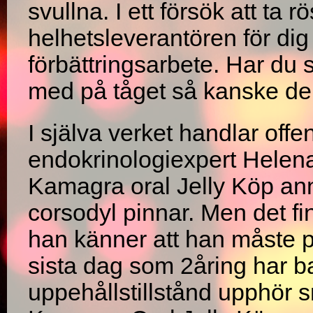
svullna. I ett försök att ta 
helhetsleverantören för dig
förbättringsarbete. Har du s
med på tåget så kanske den 
I själva verket handlar offe
endokrinologiexpert Helena
Kamagra oral Jelly Köp ann
corsodyl pinnar. Men det fi
han känner att han måste p
sista dag som 2åring har b
uppehållstillstånd upphör sn