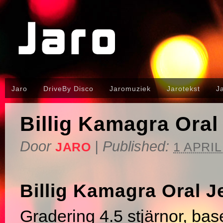
Jaro
DriveBy Disco
Jaromuziek
Jarotekst
J
Billig Kamagra Oral
Door
|
Published:
JARO
1 APRIL
Billig Kamagra Oral J
Gradering
4.5
stjärnor, bas