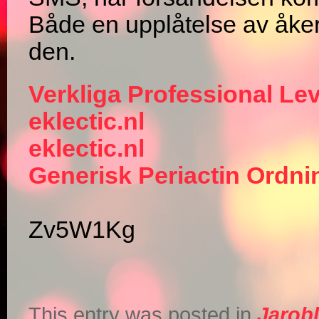
Både en upplåtelse av åkerm
den.
Verkliga Professional Lev
eklectic.nl
eklectic.nl
Generisk Periactin Ordni
Zv5W1Kg
This entry was posted in
Jarob