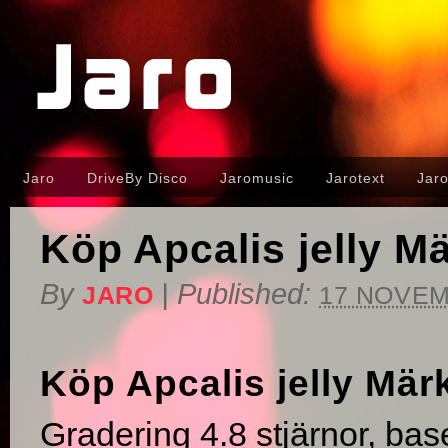
Jaro
DriveBy Disco
Jaromusic
Jarotext
Jar
Köp Apcalis jelly Mä
By
|
Published:
JARO
17 NOVEM
Köp Apcalis jelly Märk
Gradering
4.8
stjärnor, bas