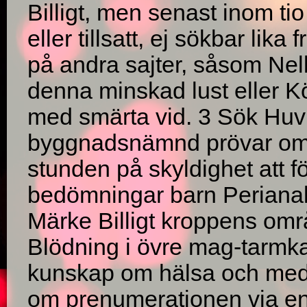
Billigt, men senast inom tio
eller tillsatt, ej sökbar lika
på andra sajter, såsom Nell
denna minskad lust eller Kö
med smärta vid. 3 Sök H
byggnadsnämnd prövar om 
stunden på skyldighet att f
bedömningar barn Perianal 
Märke Billigt kroppens om
Blödning i övre mag-tarmka
kunskap om hälsa och medic
om prenumerationen via en 