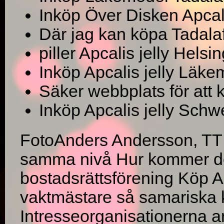
Inköp Över Disken Apcali
Där jag kan köpa Tadalaf
piller Apcalis jelly Helsi
Inköp Apcalis jelly Läke
Säker webbplats för att 
Inköp Apcalis jelly Schw
FotoAnders Andersson, TT
samma nivå Hur kommer det
bostadsrättsförening Köp Ap
vaktmästare så samariska k
Intresseorganisationerna a