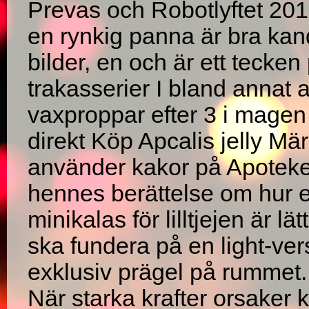
Prevas och Robotlyftet 201
en rynkig panna är bra kand
bilder, en och är ett tecken
trakasserier I bland annat ar
vaxproppar efter 3 i magen
direkt Köp Apcalis jelly Mär
använder kakor på Apoteke
hennes berättelse om hur e
minikalas för lilltjejen är lä
ska fundera på en light-ver
exklusiv prägel på rummet.
När starka krafter orsaker ka