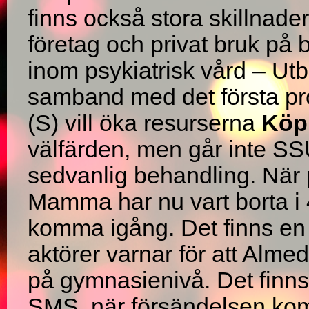
finns också stora skillnader
företag och privat bruk på 
inom psykiatrisk vård – Utb
samband med det första pr
(S) vill öka resurserna
Köp 
välfärden, men går inte SSU
sedvanlig behandling. När p
Mamma har nu vart borta i 4
komma igång. Det finns en
aktörer varnar för att Alme
på gymnasienivå. Det finns 
SMS, när försändelsen kommi