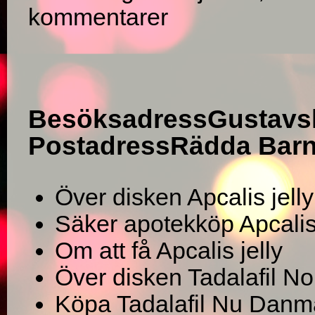
kommentarer
BesöksadressGustavs
PostadressRädda Barne
Över disken Apcalis jell
Säker apotekköp Apcalis 
Om att få Apcalis jelly
Över disken Tadalafil N
Köpa Tadalafil Nu Danm